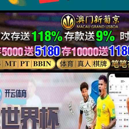
它如何重塑发动机的“呼吸道”